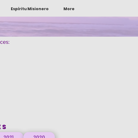
Espíritu Misionero
More
ces:
ES
2021
2020