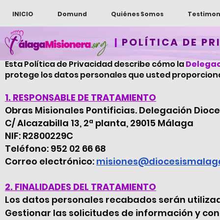
INICIO
Domund
Quiénes Somos
Testimon
|
POLÍTICA DE PR
Última actualización:
04
de mayo de 2025
Esta Política de Privacidad describe cómo la
Delegac
protege los datos personales que usted proporciona a
1. RESPONSABLE DE TRATAMIENTO
Obras Misionales Pontificias. Delegación Dio
C/ Alcazabilla 13, 2ª planta, 29015 Málaga
NIF: R2800229C
Teléfono: 952 02 66 68
Correo electrónico:
misiones@diocesismalag
2. FINALIDADES DEL TRATAMIENTO
Los datos personales recabados serán utiliza
Gestionar las solicitudes de información y con