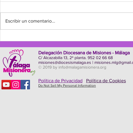
JESÚS CATALÁ CON
La celebración anual del Domingo
MOTIVO DEL DOMUND
2021
Mundial de la Propagación de la
Escribir un comentario...
Fe (DOMUND) estimula siempre
en nosotros el compromiso
bautismal de...
Dos niñas
ganadoras
y tercer 
Delegación Diocesana de Misiones - Málaga
Concurso 
C/ Alcazabilla 13, 2ª planta. 952 02 66 68
Misionera
misiones@diocesismalaga.es
|
misiones.mlg@gmail
© 2019 by
info@malagamisionera.org
Política de Privacidad
Política de Cookies
Do Not Sell My Personal Information